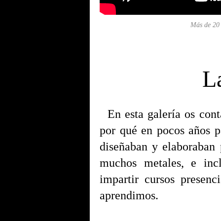
Más de 20 
La
En esta galería os cont
por qué en pocos años p
diseñaban y elaboraban p
muchos metales, e inc
impartir cursos presenc
aprendimos.