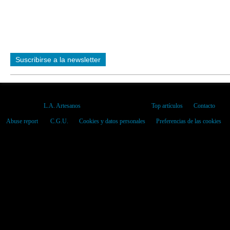
Suscribirse a la newsletter
Ver el perfil de
L.A. Artesanos
en el portal de Overblog
Top artículos
Contacto
Abuse report
C.G.U.
Cookies y datos personales
Preferencias de las cookies