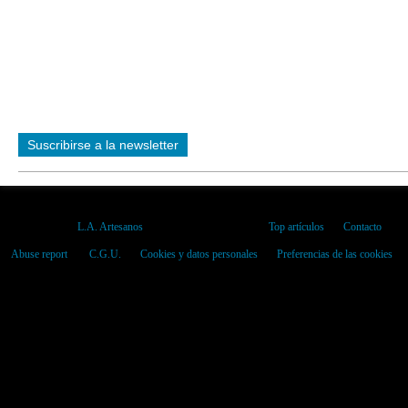
Suscribirse a la newsletter
Ver el perfil de
L.A. Artesanos
en el portal de Overblog
Top artículos
Contacto
Abuse report
C.G.U.
Cookies y datos personales
Preferencias de las cookies