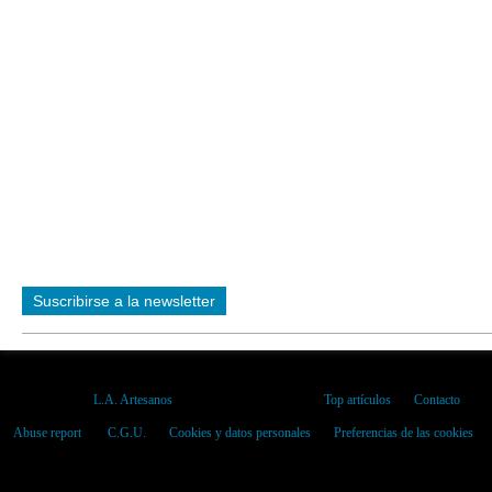
Suscribirse a la newsletter
Ver el perfil de
L.A. Artesanos
en el portal de Overblog
Top artículos
Contacto
Abuse report
C.G.U.
Cookies y datos personales
Preferencias de las cookies