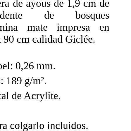
a de ayous de 1,9 cm de
edente de bosques
mina mate impresa en
 90 cm calidad Giclée.
pel: 0,26 mm.
: 189 g/m².
tal de Acrylite.
a colgarlo incluidos.